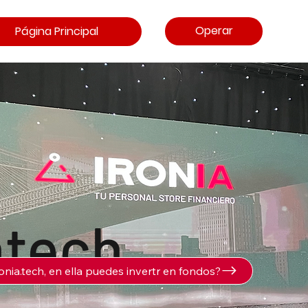
Operar
Página Principal
ntech
ronia.tech, en ella puedes invertr en fondos?