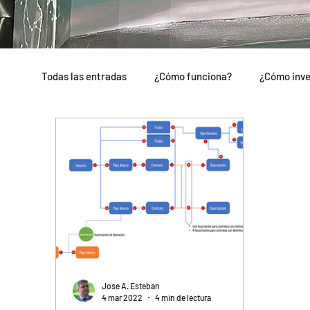
Todas las entradas
¿Cómo funciona?
¿Cómo inve
Universo Parasitrón
Comunidad IronIA
Jose A. Esteban
4 mar 2022
4 min de lectura