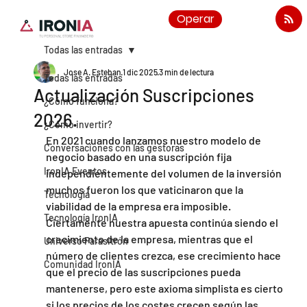
Operar
Todas las entradas
Jose A. Esteban
1 dic 2025
3 min de lectura
Todas las entradas
Actualización Suscripciones
¿Cómo funciona?
2026.
¿Cómo invertir?
En 2021 cuando lanzamos nuestro modelo de 
Conversaciones con las gestoras
negocio basado en una suscripción fija 
IronIA Eventos
independientemente del volumen de la inversión 
muchos fueron los que vaticinaron que la 
Tecnología
viabilidad de la empresa era imposible.
Tecnología IronIA
Ciertamente nuestra apuesta continúa siendo el 
crecimiento de la empresa, mientras que el 
Universo Parasitrón
número de clientes crezca, ese crecimiento hace 
Comunidad IronIA
que el precio de las suscripciones pueda 
mantenerse, pero este axioma simplista es cierto 
si los precios de los costes crecen según las 