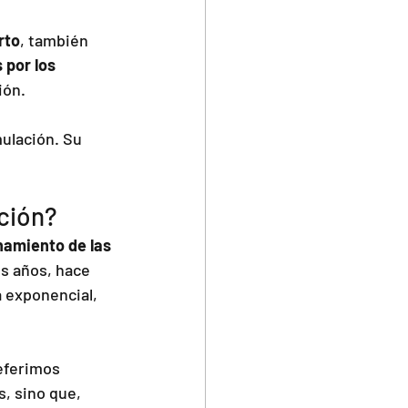
rto
, también 
 por los 
ión.
ulación. Su 
ación?
amiento de las 
os años, hace 
a exponencial, 
eferimos 
, sino que, 