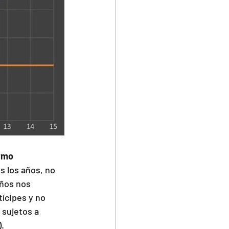
tmo 
s los años, no 
años nos 
ícipes y no 
sujetos a 
.