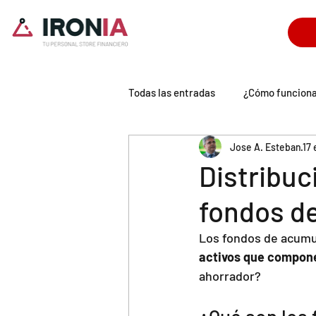
Todas las entradas
¿Cómo funcion
Jose A. Esteban
17
Tecnología IronIA
Universo P
Distribuc
fondos d
Los fondos de acumul
activos que compone
ahorrador?