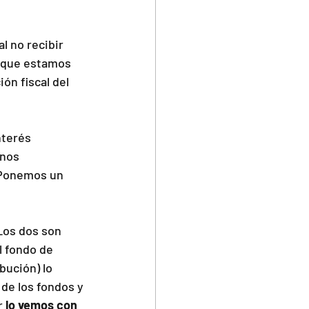
l no recibir 
a que estamos 
ón fiscal del 
nterés 
nos 
¿Ponemos un 
Los dos son 
l fondo de 
bución) lo 
de los fondos y 
r 
lo vemos con 