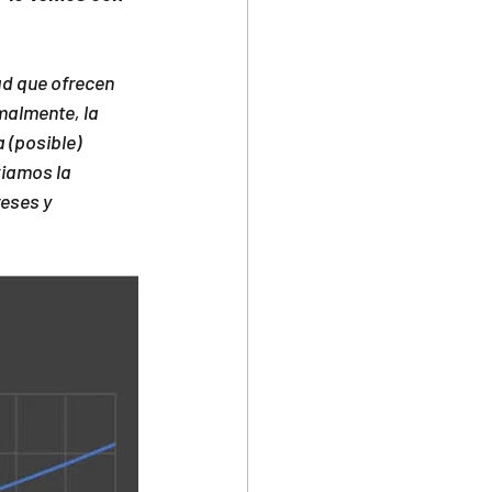
ad que ofrecen 
malmente, la 
 (posible) 
viamos la 
eses y 