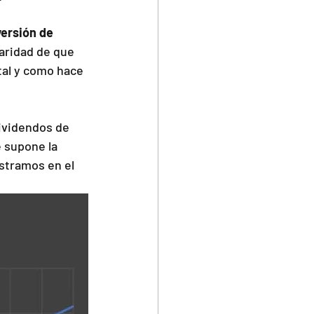
versión de 
laridad de que 
tal y como hace 
dividendos de 
 supone la 
stramos en el 