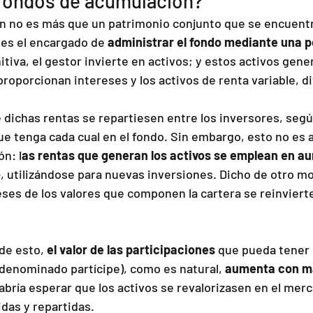
 fondos de acumulación?
n no es más que un patrimonio conjunto que se encuentr
 es el encargado de 
administrar el fondo mediante una po
nitiva, el gestor invierte en activos; y estos activos gene
 proporcionan intereses y los activos de renta variable, d
 dichas rentas se repartiesen entre los inversores, segú
e tenga cada cual en el fondo. Sin embargo, esto no es as
n: l
as rentas que generan los activos se emplean en au
o
, utilizándose para nuevas inversiones. Dicho de otro mo
eses de los valores que componen la cartera se reinvierte
e esto, 
el valor de las participaciones 
que pueda tener 
(denominado partícipe), como es natural, 
aumenta con ma
cabría esperar que los activos se revalorizasen en el mer
idas y repartidas.