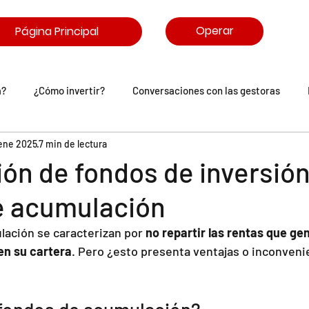
Operar
Página Principal
a?
¿Cómo invertir?
Conversaciones con las gestoras
 ene 2025
7 min de lectura
arasitrón
Comunidad IronIA
ión de fondos de inversió
e acumulación
ación se caracterizan por 
no repartir las rentas que gen
n su cartera
. Pero ¿esto presenta ventajas o inconvenie