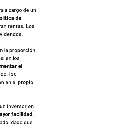
a a cargo de un 
lítica de 
ran rentas. Los 
ividendos.
n la proporción 
í en los 
mentar el 
do, los 
n en el propio 
un inversor en 
yor facilidad
. 
cado, dado que 