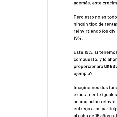
además, este crecimi
Pero esto no es todo,
ningún tipo de rentas
reinvirtiendo los div
19%.
Este 19%, si tenemos
compuesto, y lo ahor
proporcionará
 una s
ejemplo?
Imaginemos dos fondo
exactamente iguales,
acumulación reinviert
entrega a los partíc
al cabo de 15 años re