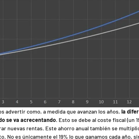
s advertir como, a medida que avanzan los años,
 la dife
do se va acrecentando
. Esto se debe al coste fiscal (un 1
ar nuevas rentas. Este ahorro anual también se multiplic
o. No es únicamente el 19% lo que ganamos cada año, sin