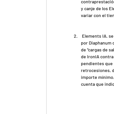
contraprestación
y canje de los 
variar con el ti
 Elements IA. se tratará de saldos pasivos del cliente (i.e. fondos del cliente registrados 
por Diaphanum q
de “cargas de sa
de IronIA contra
pendientes que 
retrocesiones, 
importe mínimo. 
cuenta que indi