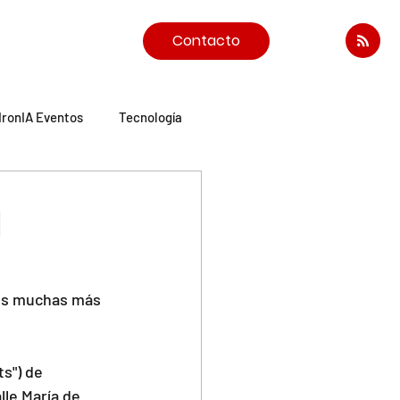
Contacto
IronIA Eventos
Tecnología
d
os muchas más 
s") de 
le María de 