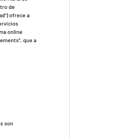
tro de 
d”) ofrece a 
rvicios 
ma online 
ements”, que a 
s son 