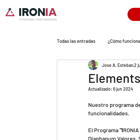
Todas las entradas
¿Cómo funcion
Jose A. Esteban
2 
Tecnología IronIA
Universo P
Elements
Actualizado:
6 jun 2024
Nuestro programa de
funcionalidades.
El Programa
 "I
RONIA 
Diaphanum Valores, S