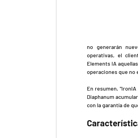
no generarán nuevo
operativas, el cli
Elements IA aquella
operaciones que no e
En resumen, "IronIA 
Diaphanum acumular d
con la garantía de q
Característi