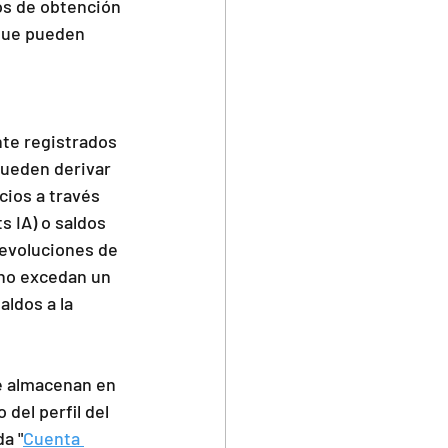
os de obtención 
que pueden 
ueden derivar 
cios a través 
 IA) o saldos 
evoluciones de 
no excedan un 
ldos a la 
 almacenan en 
del perfil del 
a "
Cuenta 