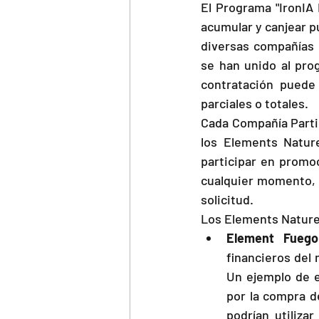
El Programa "IronIA 
acumular y canjear p
diversas compañías p
se han unido al pro
contratación puede
parciales o totales.
Cada Compañía Partic
los Elements Nature
participar en promo
cualquier momento, y
solicitud.
Los Elements Nature 
Element Fuego
financieros del
Un ejemplo de e
por la compra d
podrían utiliz