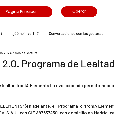
Operar
Página Principal
a?
¿Cómo invertir?
Conversaciones con las gestoras
jun 2024
7 min de lectura
arasitrón
Comunidad IronIA
 2.0. Programa de Lealta
 lealtad IronIA Elements ha evolucionado permitiendon
ELEMENTS" (en adelante, el "Programa" o "IronIA Element
V, S.A.U. con CIF A87637450, con domicilio en Madrid, cal