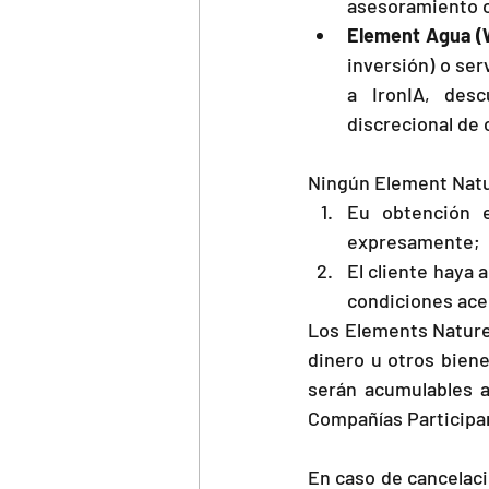
asesoramiento o 
Element Agua (
inversión) o se
a IronIA, des
discrecional de 
Ningún Element Natur
Eu obtención e
expresamente;
El cliente haya 
condiciones acep
Los Elements Nature 
dinero u otros bien
serán acumulables a
Compañías Participa
En caso de cancelaci