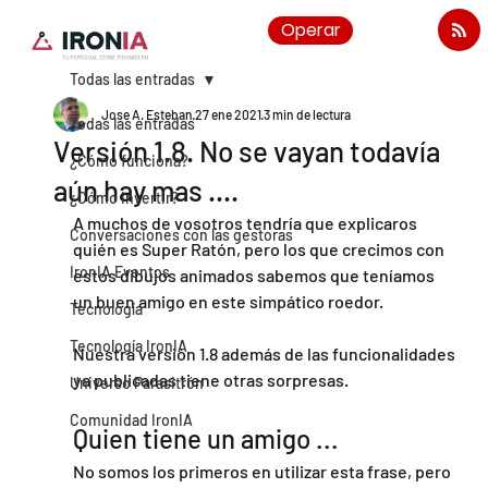
Operar
Todas las entradas
Jose A. Esteban
27 ene 2021
3 min de lectura
Todas las entradas
Versión 1.8. No se vayan todavía
¿Cómo funciona?
aún hay mas ....
¿Cómo invertir?
A muchos de vosotros tendría que explicaros 
Conversaciones con las gestoras
quién es Super Ratón, pero los que crecimos con 
IronIA Eventos
estos dibujos animados sabemos que teníamos 
un buen amigo en este simpático roedor.
Tecnología
Tecnología IronIA
Nuestra versión 1.8 además de las funcionalidades 
ya publicadas tiene otras sorpresas.
Universo Parasitrón
Comunidad IronIA
Quien tiene un amigo ...
No somos los primeros en utilizar esta frase, pero 