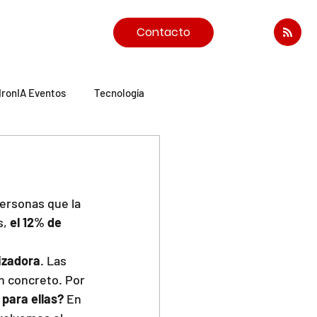
Contacto
IronIA Eventos
Tecnología
ersonas que la 
, 
el 12% de 
izadora
. Las 
n concreto. Por 
 para ellas?
 En 