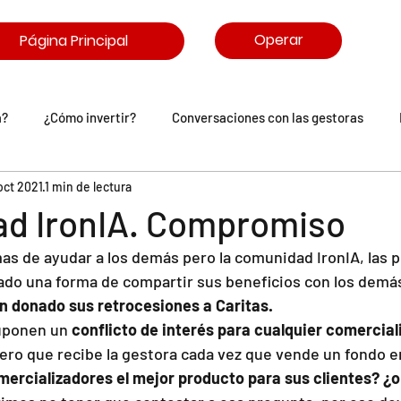
Operar
Página Principal
a?
¿Cómo invertir?
Conversaciones con las gestoras
oct 2021
1 min de lectura
arasitrón
Comunidad IronIA
d IronIA. Compromiso
s de ayudar a los demás pero la comunidad IronIA, las p
do una forma de compartir sus beneficios con los demás
n donado sus retrocesiones a Caritas.
uponen un 
conflicto de interés para cualquier comercial
ero que recibe la gestora cada vez que vende un fondo e
mercializadores el mejor producto para sus clientes? ¿o