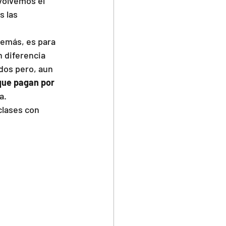
volvemos el 
s las 
emás, es para 
 diferencia 
dos pero, aun 
que pagan por 
a.
clases con 