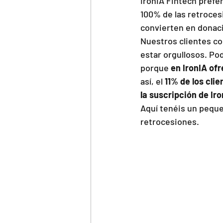
IronIA Fintech prefe
100% de las retrocesi
convierten en donac
Nuestros clientes co
estar orgullosos. Po
porque 
en IronIA of
así, el 
11% de los cli
la suscripción de Iro
Aquí tenéis un peque
retrocesiones.