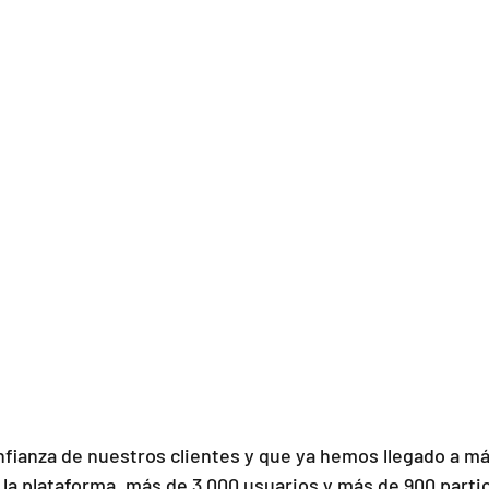
nfianza de nuestros clientes y que ya hemos llegado a má
 la plataforma, más de 3.000 usuarios y más de 900 parti