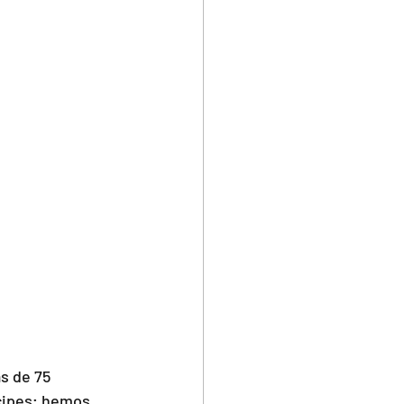
s de 75 
cipes; hemos 