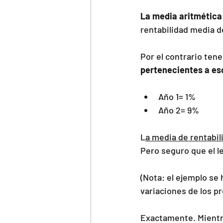
La media aritmética
rentabilidad media d
Por el contrario tene
pertenecientes a e
Año 1= 1%
Año 2= 9%
L
a media de rentabil
Pero seguro que el le
(Nota: el ejemplo se
variaciones de los p
Exactamente. Mientras