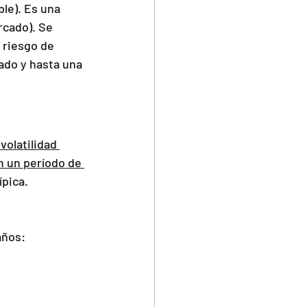
ble). Es una 
cado). Se 
 riesgo de 
ado y hasta una 
 volatilidad 
n un período de 
ípica.
años: