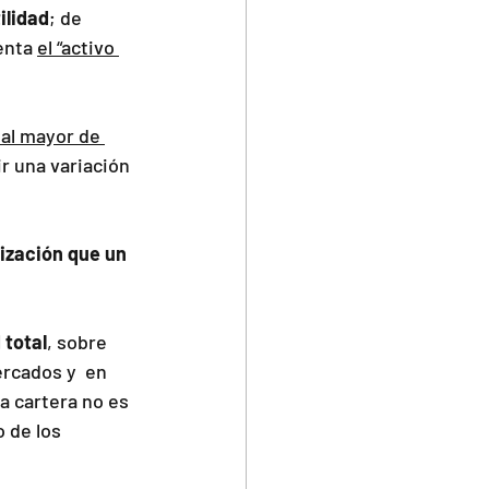
ilidad
; de 
enta 
el “activo 
ial mayor de 
r una variación 
rización que un 
 total
, sobre 
rcados y  en 
a cartera no es 
 de los 