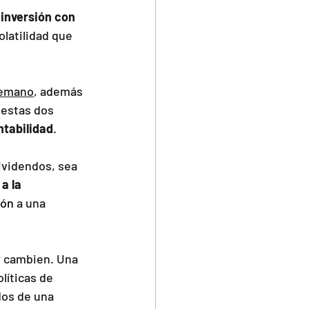
 inversión con 
olatilidad que 
temano
, además 
 estas dos 
ntabilidad
.
ividendos, sea 
a la 
ión
 a una 
r cambien. Una 
líticas de 
dos de una 