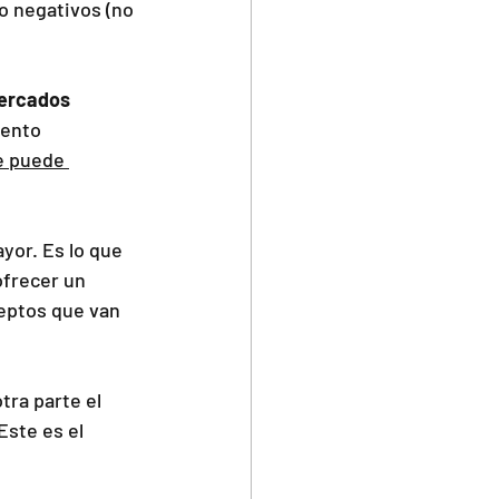
o negativos (no 
mercados 
ento 
e puede 
yor. Es lo que 
ofrecer un 
ceptos que van 
tra parte el 
ste es el 