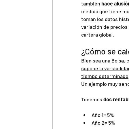
también 
hace alusión
medida que tiene muc
toman los datos histó
variación de precios
cartera global.
¿Cómo se calc
Bien sea una 
Bolsa
, 
supone la variabilid
tiempo determinado
Un ejemplo muy senci
Tenemos 
dos rentab
Año 1= 5%
Año 2= 5%