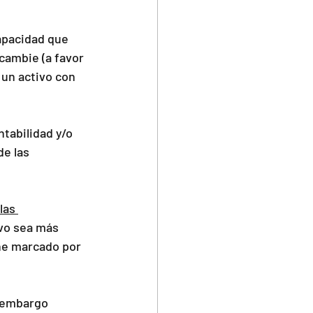
apacidad que 
cambie (a favor 
 un activo con 
tabilidad y/o 
e las 
las 
ivo sea más 
ene marcado por 
n embargo 