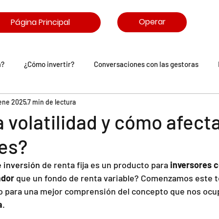
Operar
Página Principal
a?
¿Cómo invertir?
Conversaciones con las gestoras
 ene 2025
7 min de lectura
arasitrón
Comunidad IronIA
a volatilidad y cómo afecta
nes?
 inversión
 de renta fija es un producto para 
inversores c
ador
 que un fondo de renta variable? Comenzamos este t
o para una mejor comprensión del concepto que nos ocup
a
.