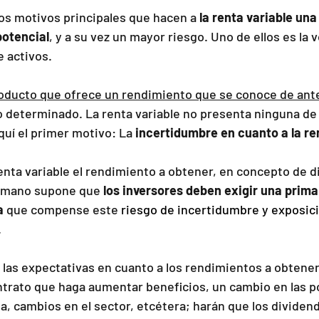
los motivos principales que hacen a 
la renta variable una
potencial
, y a su vez un mayor riesgo. Uno de ellos es la v
e activos.
producto que ofrece un rendimiento que se conoce de an
 determinado. La renta variable no presenta ninguna de
quí el primer motivo: La 
incertidumbre en cuanto a la re
enta variable el rendimiento a obtener, en concepto de d
emano supone que 
los inversores deben exigir una prima 
a
 que compense este 
riesgo de incertidumbre y exposic
.
las expectativas en cuanto a los rendimientos a obtene
ntrato que haga aumentar beneficios, un cambio en las po
a, cambios en el sector, etcétera; harán que los dividen