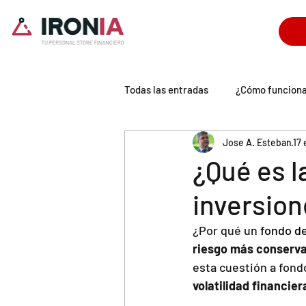
Todas las entradas
¿Cómo funcion
Jose A. Esteban
17
Tecnología IronIA
Universo P
¿Qué es l
inversio
¿Por qué un 
fondo de
riesgo más conserv
esta cuestión a fond
volatilidad financier