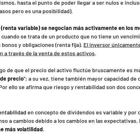
smos, hasta el punto de poder llegar a ser nulos e inclus
asos pero es una posibilidad).
s (renta variable) se negocian más activamente en los 
 cuando se trata de un producto que no tiene un vencimi
bonos y obligaciones (renta fija). 
El inversor únicament
n a través de la venta de estos activos
.
sgo de que el precio del activo fluctúe bruscamente es ma
 de precio
”; a su vez, tiene también mayor capacidad de 
Por ello se afirma que riesgo y rentabilidad son dos con
entabilidad
 en concepto de dividendos es variable y por o
so a cambios debido a los cambios en las expectativas. E
e más volatilidad
.