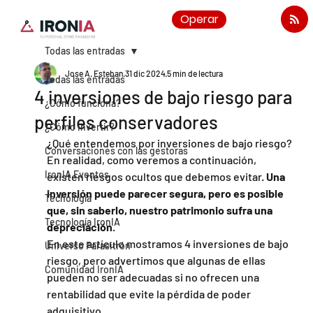
Operar
Todas las entradas
Jose A. Esteban
31 dic 2024
5 min de lectura
Todas las entradas
4 inversiones de bajo riesgo para
¿Cómo funciona?
perfiles conservadores
¿Cómo invertir?
¿Qué entendemos por inversiones de bajo riesgo? 
Conversaciones con las gestoras
En realidad, como veremos a continuación, 
IronIA Eventos
existen riesgos ocultos que debemos evitar. 
Una 
inversión puede parecer segura, pero es posible 
Tecnología
que, sin saberlo, nuestro patrimonio sufra una 
Tecnología IronIA
depreciación
.
En este artículo mostramos 4 inversiones de bajo 
Universo Parasitrón
riesgo, pero advertimos que algunas de ellas 
Comunidad IronIA
pueden no ser adecuadas si no ofrecen una 
rentabilidad que evite la pérdida de poder 
adquisitivo.