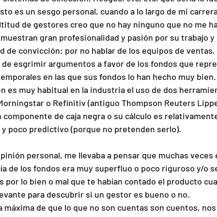
sto es un sesgo personal, cuando a lo largo de mi carrera
titud de gestores creo que no hay ninguno que no me ha
uestran gran profesionalidad y pasión por su trabajo y
d de convicción; por no hablar de los equipos de ventas,
de esgrimir argumentos a favor de los fondos que repre
emporales en las que sus fondos lo han hecho muy bien.
n es muy habitual en la industria el uso de dos herramie
orningstar o Refinitiv (antiguo Thompson Reuters Lipper
n componente de caja negra o su cálculo es relativament
o y poco predictivo (porque no pretenden serlo).
opinión personal, me llevaba a pensar que muchas veces e
cía de los fondos era muy superfluo o poco riguroso y/o 
 por lo bien o mal que te habían contado el producto cu
levante para descubrir si un gestor es bueno o no.
 la máxima de que lo que no son cuentas son cuentos, nos 