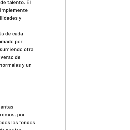
e talento. El 
 simplemente 
lidades y 
ás de cada 
ramado por 
 asumiendo otra 
iverso de 
normales y un 
tantas 
remos, por 
odos los fondos 
a por los 