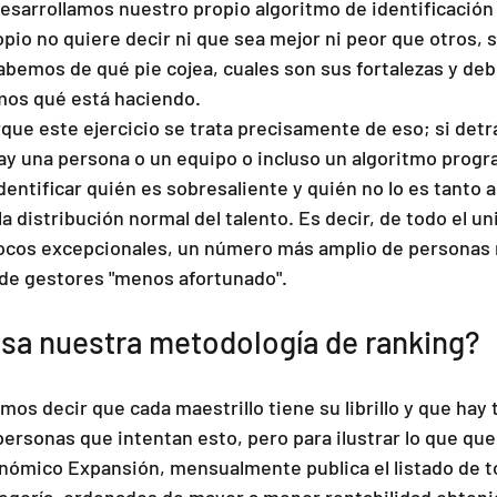
esarrollamos nuestro propio algoritmo de identificación d
pio no quiere decir ni que sea mejor ni peor que otros,
abemos de qué pie cojea, cuales son sus fortalezas y debi
os qué está haciendo. 
rque este ejercicio se trata precisamente de eso; si detr
ay una persona o un equipo o incluso un algoritmo prog
identificar quién es sobresaliente y quién no lo es tanto
a distribución normal del talento. Es decir, de todo el un
ocos excepcionales, un número más amplio de personas 
de gestores "menos afortunado".
sa nuestra metodología de ranking?
os decir que cada maestrillo tiene su librillo y que hay 
rsonas que intentan esto, pero para ilustrar lo que que
onómico Expansión, mensualmente publica el listado de t
tegoría, ordenados de mayor a menor rentabilidad obtenid