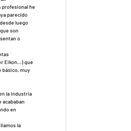
 profesional he 
ya parecido 
 desde luego 
 que son 
sentan o 
ntas 
 Eikon...) que 
e básico, muy 
n la industria 
se acababan 
ando en 
liamos la 