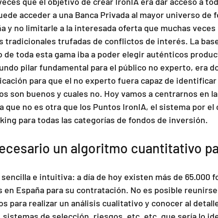
ces que el objetivo de crear IronIA era dar acceso a todo
uede acceder a una Banca Privada al mayor universo de 
a y no limitarle a la interesada oferta que muchas veces 
 tradicionales trufadas de conflictos de interés. La bas
o de toda esta gama iba a poder elegir auténticos product
gundo pilar fundamental para el público no experto, era do
icación para que el no experto fuera capaz de identificar 
os son buenos y cuales no. Hoy vamos a centrarnos en la 
que no es otra que los Puntos IronIA, el sistema por el 
ing para todas las categorías de fondos de inversión.
ecesario un algoritmo cuantitativo p
sencilla e intuitiva: a día de hoy existen más de 65.000 
s en España para su contratación. No es posible reunirse
s para realizar un análisis cualitativo y conocer al detalle
sistemas de selección, riesgos, etc, etc. que sería lo ide