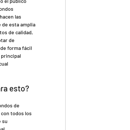
 el público 
fondos 
hacen las 
e de esta amplia 
os de calidad, 
tar de 
de forma fácil 
principal 
cual 
ara esto?
fondos de 
 con todos los 
 su 
al. 