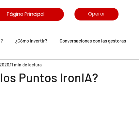
Operar
Página Principal
a?
¿Cómo invertir?
Conversaciones con las gestoras
 2020
11 min de lectura
arasitrón
Comunidad IronIA
los Puntos IronIA?