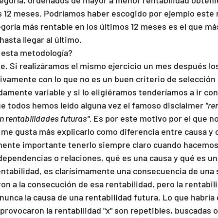
s 12 meses. Podríamos haber escogido por ejemplo este 
egoría más rentable en los últimos 12 meses es el que má
asta llegar al último. 
 esta metodología?
e. Si realizáramos el mismo ejercicio un mes después lo
tivamente con lo que no es un buen criterio de selección 
amente variable y si lo eligiéramos tenderíamos a ir con 
 todos hemos leído alguna vez el famoso disclaimer 
"re
 rentabilidades futuras". 
Es por este motivo por el que n
me gusta más explicarlo como diferencia entre causa y 
ente importante tenerlo siempre claro cuando hacemos 
dependencias o relaciones, qué es una causa y qué es un
entabilidad, es clarísimamente una consecuencia de una 
on a la consecución de esa rentabilidad, pero la rentabili
unca la causa de una rentabilidad futura. Lo que habría q
provocaron la rentabilidad "x" son repetibles, buscadas o