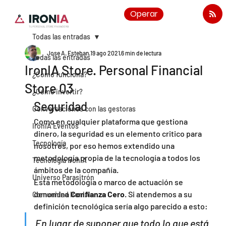
Operar
Todas las entradas
Jose A. Esteban
19 ago 2021
6 min de lectura
Todas las entradas
IronIA Store. Personal Financial
¿Cómo funciona?
Store 03
¿Cómo invertir?
Seguridad
Conversaciones con las gestoras
Como en cualquier plataforma que gestiona 
IronIA Eventos
dinero, la seguridad es un elemento critico para 
Tecnología
nosotros, por eso hemos extendido una 
metodología propia de la tecnología a todos los 
Tecnología IronIA
ámbitos de la compañía.
Universo Parasitrón
Esta metodología o marco de actuación se 
denomina 
Confianza Cero
. Si atendemos a su 
Comunidad IronIA
definición tecnológica sería algo parecido a esto:
En lugar de suponer que todo lo que está 