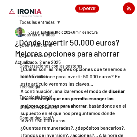
Operar
Todas las entradas
Jose A. Esteban
18 dic 2024
6 min de lectura
Todas las entradas
¿Dónde invertir 50.000 euros?
¿Cómo funciona?
Mejores opciones para ahorrar
¿Cómo invertir?
Actualizado:
2 ene 2025
Conversaciones con las gestoras
¿Cuáles son las mejores opciones que tenemos a 
nuestro alcance para invertir 50.000 euros? En 
IronIA Eventos
este artículo veremos las claves…
Tecnología
A continuación, analizaremos el modo de 
diseñar 
Tecnología IronIA
una estrategia que nos permita escoger las 
mejores opciones para ahorrar
, basándonos en el 
Universo Parasitrón
supuesto en el que nos preguntamos dónde 
Comunidad IronIA
invertir 50.000 euros.
¿Cuentas remuneradas?, ¿
depósitos
 bancarios?, 
¿fondos de inversión?, ¿
acciones
?... A la hora de 