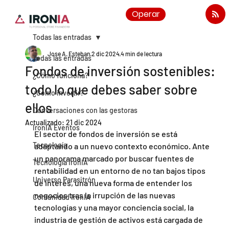
Operar
Todas las entradas
Jose A. Esteban
2 dic 2024
4 min de lectura
Todas las entradas
Fondos de inversión sostenibles:
¿Cómo funciona?
todo lo que debes saber sobre
¿Cómo invertir?
ellos
Conversaciones con las gestoras
Actualizado:
21 dic 2024
IronIA Eventos
El sector de fondos de inversión se está 
Tecnología
adaptando a un nuevo contexto económico. Ante 
un panorama marcado por buscar fuentes de 
Tecnología IronIA
rentabilidad en un entorno de no tan bajos tipos 
Universo Parasitrón
de interés, una nueva forma de entender los 
negocios tras la irrupción de las nuevas 
Comunidad IronIA
tecnologías y una mayor conciencia social, la 
industria de gestión de activos está cargada de 