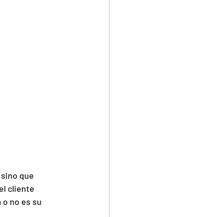
sino que 
l cliente 
 o no es su 