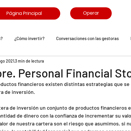
Operar
Página Principal
a?
¿Cómo invertir?
Conversaciones con las gestoras
ago 2021
3 min de lectura
arasitrón
Comunidad IronIA
ore. Personal Financial St
ductos financieros existen distintas estrategias que se
ra de inversión.
ra de inversión un conjunto de productos financieros en
tidad de dinero con la confianza de incrementar su valor
alor de nuestra cartera son el riesgo que asumimos, si n