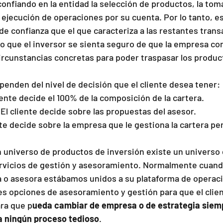
confiando en la entidad la selección de productos, la tom
a ejecución de operaciones por su cuenta. Por lo tanto, e
e confianza que el que caracteriza a las restantes trans
io que el inversor se sienta seguro de que la empresa c
ircunstancias concretas para poder traspasar los produ
penden del nivel de decisión que el cliente desea tener:
iente decide el 100% de la composición de la cartera.
l cliente decide sobre las propuestas del asesor.
nte decide sobre la empresa que le gestiona la cartera per
un universo de productos de inversión existe un universo
rvicios de gestión y asesoramiento. Normalmente cuand
o asesora estábamos unidos a su plataforma de operació
es opciones de asesoramiento y gestión para que el clien
ara que p
ueda cambiar de empresa o de estrategia siemp
a ningún proceso tedioso
.