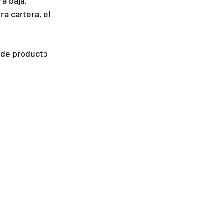
á baja. 
 cartera, el 
 de producto 