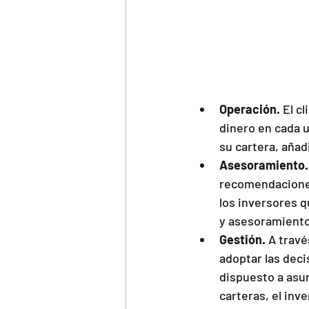
Operación.
 El c
dinero en cada u
su cartera, aña
Asesoramiento.
recomendaciones
los inversores q
y asesoramiento
Gestión.
 A travé
adoptar las dec
dispuesto a asum
carteras, el inv