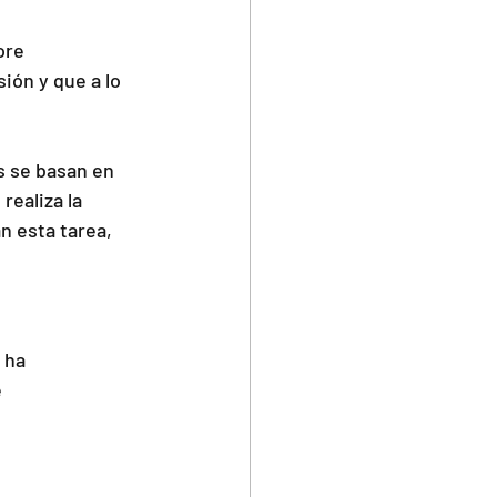
ore 
ión y que a lo 
s se basan en 
realiza la 
n esta tarea, 
 ha 
 