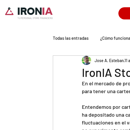
Todas las entradas
¿Cómo funcion
Jose A. Esteban
11 
Tecnología IronIA
Universo P
IronIA St
En el mercado de pro
para tener una carte
Entendemos por carte
ha depositado una can
fluctuaciones en el v