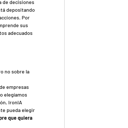
a de decisiones 
stá depositando 
acciones. Por 
omprende sus 
ctos adecuados 
o no sobre la 
 de empresas 
o elegíamos 
n, IronIA 
te pueda elegir 
re que quiera 