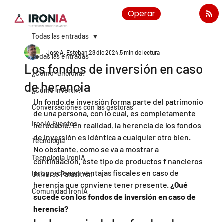
Operar
Todas las entradas
Jose A. Esteban
28 dic 2024
5 min de lectura
Todas las entradas
Los fondos de inversión en caso
¿Cómo funciona?
de herencia
¿Cómo invertir?
Un fondo de inversión forma parte del patrimonio 
Conversaciones con las gestoras
de una persona, con lo cual, es completamente 
IronIA Eventos
heredable. En realidad, la herencia de los fondos 
de inversión es idéntica a cualquier otro bien.
Tecnología
No obstante, como se va a mostrar a 
Tecnología IronIA
continuación, este tipo de productos financieros 
proporcionan ventajas fiscales en caso de 
Universo Parasitrón
herencia que conviene tener presente.
 ¿Qué 
Comunidad IronIA
sucede con los fondos de inversión en caso de 
herencia?