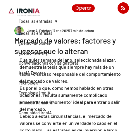
Operar
Todas las entradas
Jose A. Esteban
17 ene 2025
7 min de lectura
Todas las entradas
Mercado de valores: factores y
¿Cómo funciona?
sucesos que lo alteran
¿Cómo invertir?
Cualquier semana del año, seleccionada al azar, 
Conversaciones con las gestoras
demuestra la tesis que siempre hay más de un 
IronIA Eventos
factor o suceso responsable del comportamiento 
del mercado de valores.
Tecnología
Es por ello que, como hemos hablado en otras 
Tecnología IronIA
ocasiones, resulta sumamente complicado 
encontrar ese “momento” ideal para entrar o salir 
Universo Parasitrón
del mercado.
Comunidad IronIA
Debido a estas circunstancias, el mercado de 
valores se convierte en un verdadero caos en el 
corto plazo. Las estrategias de inversión a largo 